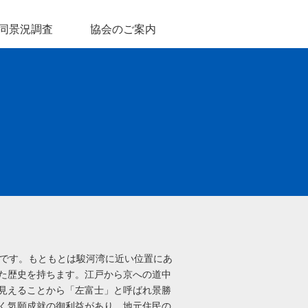
同景況調査
協会のご案内
町です。もともとは駿河湾に近い位置にあ
た歴史を持ちます。江戸から京への道中
見えることから「左富士」と呼ばれ景勝
く気願成就の御利益があり、地元住民の