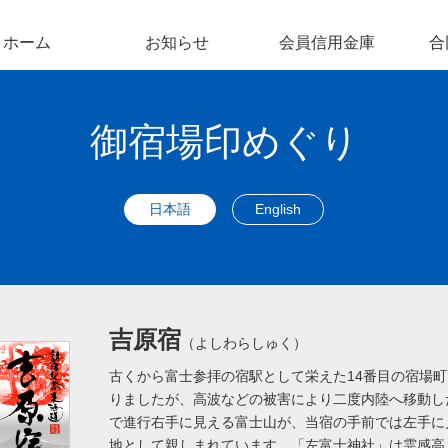
ホーム
お知らせ
会員信用金庫
合
御宿場印めぐり
日本語
English
吉原宿
（よしわらしゅく）
古くから富士参拝の宿駅として栄えた14番目の宿場
りましたが、高波などの被害により二度内陸へ移動し
で進行右手に見える富士山が、当宿の手前では左手に
地として親しまれています。「左富士神社」は霊感高