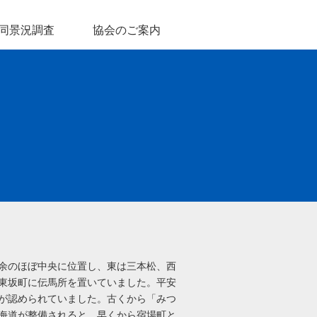
同景況調査
協会のご案内
余のほぼ中央に位置し、東は三本松、西
東坂町に伝馬所を置いていました。平安
が認められていました。古くから「みつ
海道が整備されると、早くから宿場町と