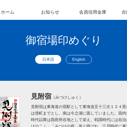
ホーム
お知らせ
会員信用金庫
合
御宿場印めぐり
日本語
English
見附宿
（みつけしゅく）
見附宿は東海道の宿駅として東海道五十三次１２４里
は境町までとし、南は今之浦に面していました。宿内
時代以降は国府所在地として栄え、戦国時代には自治
けのこふ」「みつけの府」等と呼ばれ、江戸時代に東