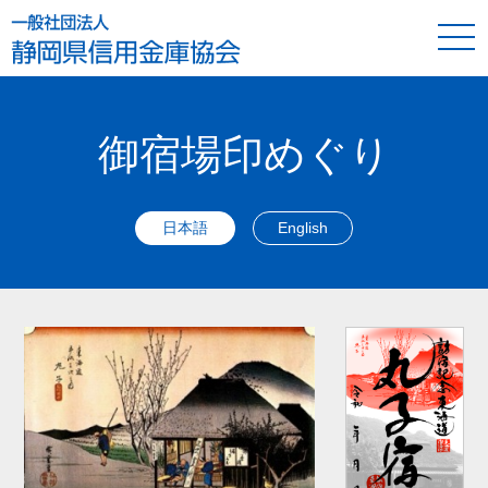
御宿場印めぐり
日本語
English